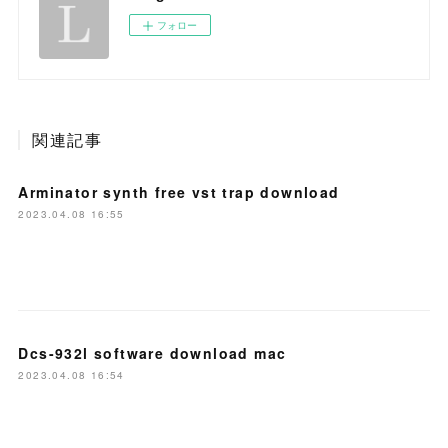
フォロー
関連記事
Arminator synth free vst trap download
2023.04.08 16:55
Dcs-932l software download mac
2023.04.08 16:54