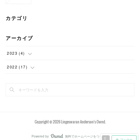
カテゴリ
アーカイブ
2023
(
4
)
(
2
)
2022
(
17
)
(
2
)
(
2
)
(
6
)
(
9
)
Copyright ©
2026
Lingeswaran Anderson's Ownd
.
Powered by
無料でホームページをつくろう
AmebaOwnd
フォロー